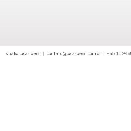
studio lucas perin |
contato@lucasperin.com.br
| +55 11 9458